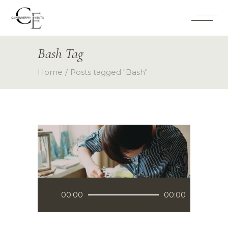
Bash Tag
Home
Posts tagged "Bash"
Audio
00:00
00:00
Player